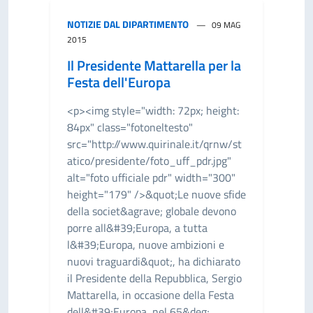
NOTIZIE DAL DIPARTIMENTO
09 MAG
2015
Il Presidente Mattarella per la
Festa dell'Europa
<p><img style="width: 72px; height:
84px" class="fotoneltesto"
src="http://www.quirinale.it/qrnw/st
atico/presidente/foto_uff_pdr.jpg"
alt="foto ufficiale pdr" width="300"
height="179" />&quot;Le nuove sfide
della societ&agrave; globale devono
porre all&#39;Europa, a tutta
l&#39;Europa, nuove ambizioni e
nuovi traguardi&quot;, ha dichiarato
il Presidente della Repubblica, Sergio
Mattarella, in occasione della Festa
dell&#39;Europa, nel 65&deg;