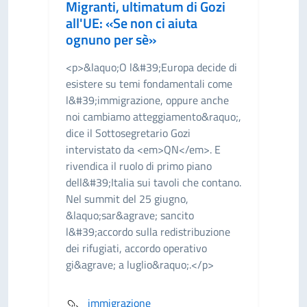
Migranti, ultimatum di Gozi
all'UE: «Se non ci aiuta
ognuno per sè»
<p>&laquo;O l&#39;Europa decide di
esistere su temi fondamentali come
l&#39;immigrazione, oppure anche
noi cambiamo atteggiamento&raquo;,
dice il Sottosegretario Gozi
intervistato da <em>QN</em>. E
rivendica il ruolo di primo piano
dell&#39;Italia sui tavoli che contano.
Nel summit del 25 giugno,
&laquo;sar&agrave; sancito
l&#39;accordo sulla redistribuzione
dei rifugiati, accordo operativo
gi&agrave; a luglio&raquo;.</p>
immigrazione