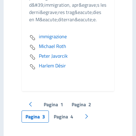
d&#39;immigration, apr&egrave;s les
derni&egrave;res trag&eacute;dies
en M&eacute;diterran&eacute;e.
immigrazione
Michael Roth
Peter Javorcik
Harlem Désir
Pagina
1
Pagina
2
Pagina precedente
Pagina
3
Pagina
4
Pagina successiva