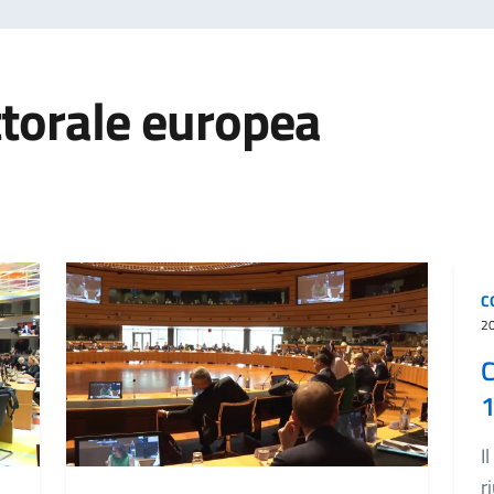
ttorale europea
C
2
C
1
I
r