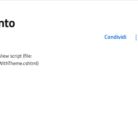
nto
Condividi
ew script (file:
WithTheme.cshtml)