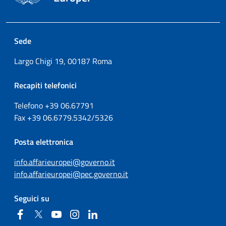
Sede
Largo Chigi 19, 00187 Roma
Recapiti telefonici
Telefono +39
06.67791
Fax
+39
06.6779.5342/5326
Posta elettronica
info.affarieuropei@governo.it
info.affarieuropei@pec.governo.it
Seguici su
Facebook
Twitter
YouTube
Instagram
Linkedin