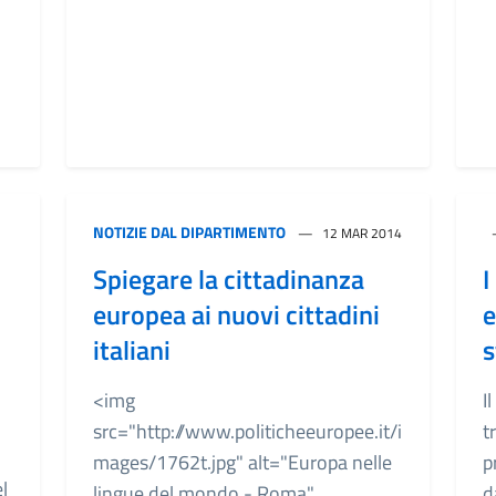
NOTIZIE DAL DIPARTIMENTO
12 MAR 2014
Spiegare la cittadinanza
I
europea ai nuovi cittadini
e
italiani
s
<img
I
src="http://www.politicheeuropee.it/i
t
mages/1762t.jpg" alt="Europa nelle
p
l
lingue del mondo - Roma"
d