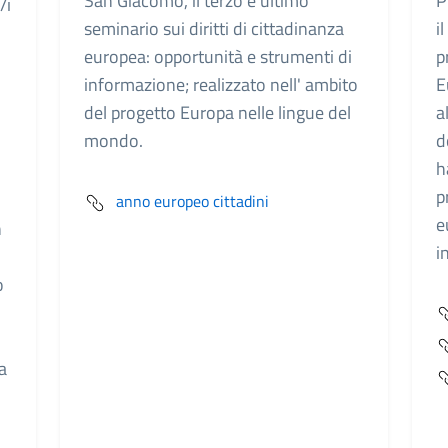
San Giacomo, il terzo e ultimo
P
/i
seminario sui diritti di cittadinanza
i
europea: opportunità e strumenti di
p
informazione; realizzato nell' ambito
E
del progetto Europa nelle lingue del
a
mondo.
d
h
p
anno europeo cittadini
e
n
i
o
a