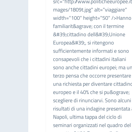
src="http://www.politicheeuropee.it
mages/1809t.jpg" alt="viaggiare"
width="100" height="50" />Hanno
familiarit&agrave; con il termine
&#39;cittadino dell&#39;Unione
Europea&#39;, si ritengono
sufficientemente informati e sono
consapevoli che i cittadini italiani
sono anche cittadini europei; ma u
terzo pensa che occorre presentare
una richiesta per diventare cittadin
europeo e il 40% che si pu&ograve;
scegliere di rinunciarvi. Sono alcuni
risultati di una indagine presentata 
Napoli, ultima tappa del ciclo di
seminari organizzati nel quadro del