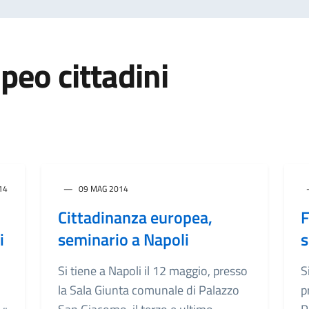
peo cittadini
14
09 MAG 2014
Cittadinanza europea,
F
i
seminario a Napoli
s
Si tiene a Napoli il 12 maggio, presso
S
la Sala Giunta comunale di Palazzo
p