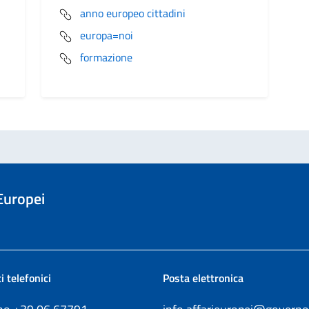
anno europeo cittadini
europa=noi
formazione
 Europei
i telefonici
Posta elettronica