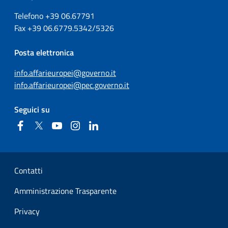
Telefono +39
06.67791
Fax
+39
06.6779.5342/5326
Posta elettronica
info.affarieuropei@governo.it
info.affarieuropei@pec.governo.it
Seguici su
Facebook
Twitter
YouTube
Instagram
Linkedin
Sezione Link Utili
Contatti
Amministrazione Trasparente
Privacy