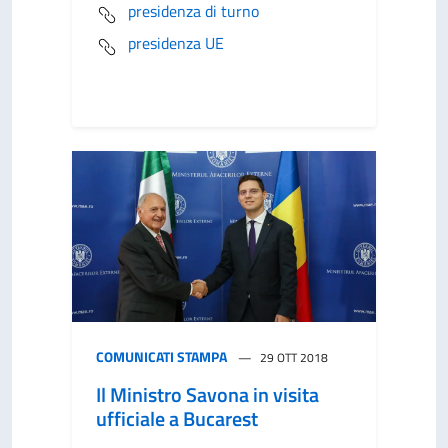
presidenza di turno
presidenza UE
COMUNICATI STAMPA
29 OTT 2018
Il Ministro Savona in visita
ufficiale a Bucarest