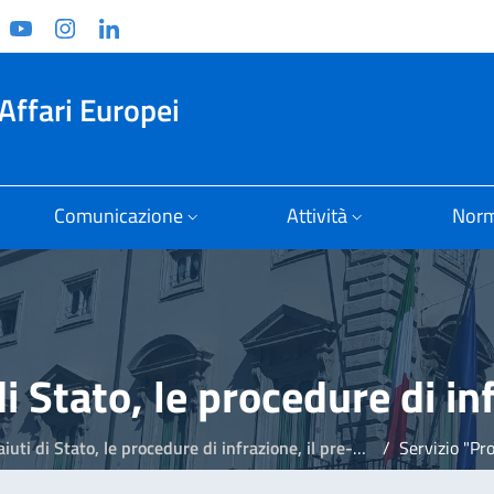
ook
witter
YouTube
Instagram
Linkedin
Affari Europei
Comunicazione
Attività
Norm
i Stato, le procedure di infrazione, il pre-contenzioso e il contenzioso UE
Servizio "Pro