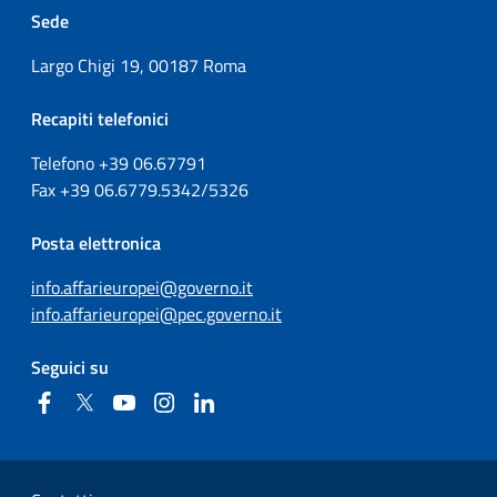
Sede
Largo Chigi 19, 00187 Roma
Recapiti telefonici
Telefono +39
06.67791
Fax
+39
06.6779.5342/5326
Posta elettronica
info.affarieuropei@governo.it
info.affarieuropei@pec.governo.it
Seguici su
Facebook
Twitter
YouTube
Instagram
Linkedin
Sezione Link Utili