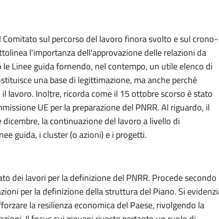
 Comitato sul percorso del lavoro finora svolto e sul crono-
olinea l'importanza dell'approvazione delle relazioni da
le Linee guida fornendo, nel contempo, un utile elenco di
ostituisce una base di legittimazione, ma anche perché
il lavoro. Inoltre, ricorda come il 15 ottobre scorso è stato
mmissione UE per la preparazione del PNRR. Al riguardo, il
icembre, la continuazione del lavoro a livello di
ee guida, i cluster (o azioni) e i progetti.
to dei lavori per la definizione del PNRR. Procede secondo 
azioni per la definizione della struttura del Piano. Si evidenzi
forzare la resilienza economica del Paese, rivolgendo la
ioni. Il focus sui giovani riveste pertanto un ruolo di