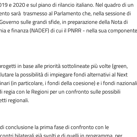
9 e 2020 e sul piano di rilancio italiano. Nel quadro di un
mento sarà trasmesso al Parlamento che, nella sessione di
Governo sulle grandi sfide, in preparazione della Nota di
a e finanza (NADEF) di cui il PNRR - nella sua component
getti in base alle priorità sottolineate più volte (green,
utare la possibilità di impiegare fondi alternativi al Next
ri (in particolare, i fondi della coesione) e i fondi nazional
di regia con le Regioni per un confronto sulle possibili
tti regionali.
 di conclusione la prima fase di confronto con le
ontri bilaterali già svolti e di quelli in programma, per