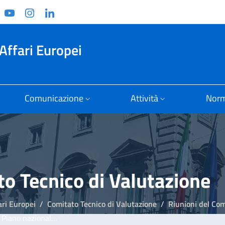
ook
witter
YouTube
Instagram
Linkedin
Affari Europei
Comunicazione
Attività
Norm
to Tecnico di Valutazione
ari Europei
Comitato Tecnico di Valutazione
Riunioni del Com
i ripresa e resilienza