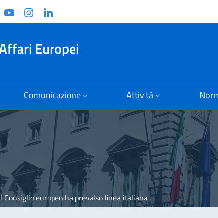
ook
witter
YouTube
Instagram
Linkedin
Affari Europei
Comunicazione
Attività
Norm
al Consiglio europeo ha prevalso linea italiana