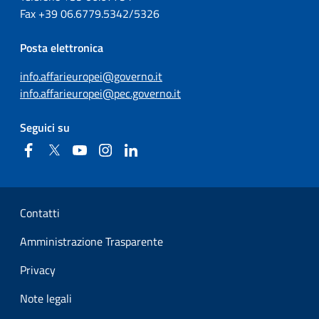
Fax
+39
06.6779.5342/5326
Posta elettronica
info.affarieuropei@governo.it
info.affarieuropei@pec.governo.it
Seguici su
Facebook
Twitter
YouTube
Instagram
Linkedin
Sezione Link Utili
Contatti
Amministrazione Trasparente
Privacy
Note legali