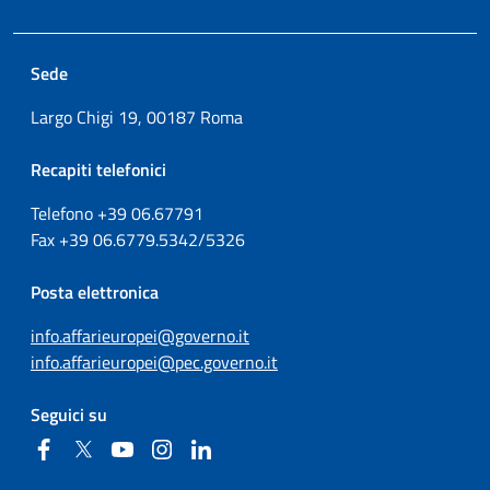
Sede
Largo Chigi 19, 00187 Roma
Recapiti telefonici
Telefono +39
06.67791
Fax
+39
06.6779.5342/5326
Posta elettronica
info.affarieuropei@governo.it
info.affarieuropei@pec.governo.it
Seguici su
Facebook
Twitter
YouTube
Instagram
Linkedin