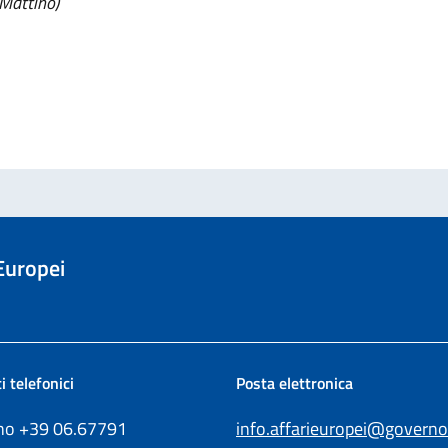
 Mattino)
 Europei
i telefonici
Posta elettronica
ono +39
06.67791
info.affarieuropei@governo.