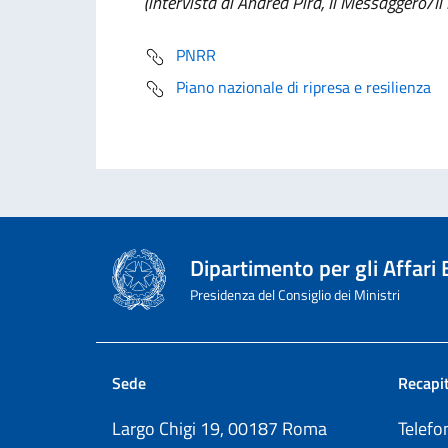
(intervista di Andrea Pira, Il Messaggero/Il
PNRR
Piano nazionale di ripresa e resilienza
Dipartimento per gli Affari
Presidenza del Consiglio dei Ministri
Sede
Recapit
Largo Chigi 19, 00187 Roma
Telef