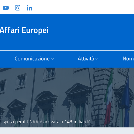
ook
witter
YouTube
Instagram
Linkedin
Affari Europei
Comunicazione
Attività
Norm
La spesa per il PNRR è arrivata a 143 miliardi"