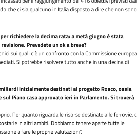
incassati per il raggiungimento dei 416 obiettivi previsti dal
do che ci sia qualcuno in Italia disposto a dire che non sono
i per richiedere la decima rata: a metà giugno è stata
 revisione. Prevedete un ok a breve?
ecnici sui quali c'è un confronto con la Commissione europea
ediati. Si potrebbe risolvere tutto anche in una decina di
 miliardi inizialmente destinati al progetto Rosco, ossia
re sul Piano casa approvato ieri in Parlamento. Si troverà
rio. Per quanto riguarda le risorse destinate alle ferrovie, c
postarle in altri ambiti. Dobbiamo tenere aperte tutte le
issione a fare le proprie valutazioni".