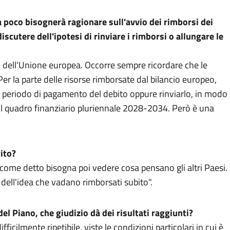
ra poco bisognerà ragionare sull'avvio dei rimborsi dei
 discutere dell'ipotesi di rinviare i rimborsi o allungare le
e dell'Unione europea. Occorre sempre ricordare che le
Per la parte delle risorse rimborsate dal bilancio europeo,
il periodo di pagamento del debito oppure rinviarlo, in modo
ul quadro finanziario pluriennale 2028-2034. Però è una
tito?
me detto bisogna poi vedere cosa pensano gli altri Paesi.
è dell'idea che vadano rimborsati subito".
el Piano, che giudizio dà dei risultati raggiunti?
icilmente ripetibile, viste le condizioni particolari in cui è