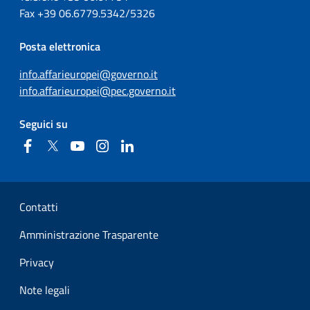
Fax
+39
06.6779.5342/5326
Posta elettronica
info.affarieuropei@governo.it
info.affarieuropei@pec.governo.it
Seguici su
Facebook
Twitter
YouTube
Instagram
Linkedin
Sezione Link Utili
Contatti
Amministrazione Trasparente
Privacy
Note legali