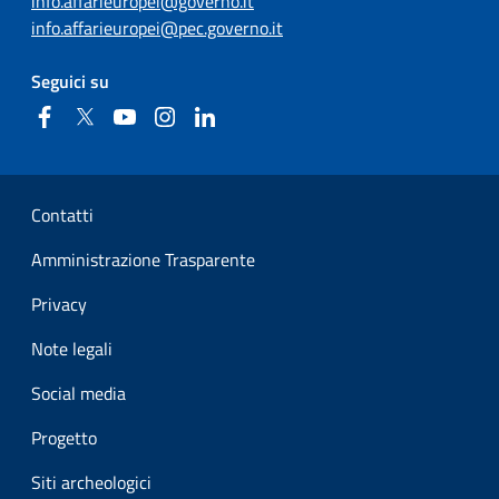
info.affarieuropei@governo.it
info.affarieuropei@pec.governo.it
Seguici su
Facebook
Twitter
YouTube
Instagram
Linkedin
Sezione Link Utili
Contatti
Amministrazione Trasparente
Privacy
Note legali
Social media
Progetto
Siti archeologici