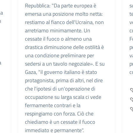
Repubblica: "Da parte europea è
s
La
emersa una posizione molto netta:
t
n
restiamo al fianco dell'Ucraina, non
v
arretriamo minimamente. Un
c
cessate il fuoco o almeno una
F
drastica diminuzione delle ostilità è
p
una condizione preliminare per
v
a
sedersi a un tavolo negoziale». E su
p
Gaza, "il governo italiano è stato
c
protagonista, prima di altri, nel dire
che l'ipotesi di un'operazione di
occupazione su larga scala ci vede
fermamente contrari e la
respingiamo con forza. Ciò che
chiediamo è un cessate il fuoco
immediato e permanente".