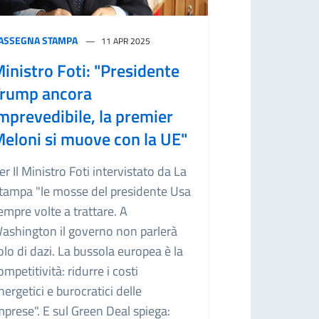
ASSEGNA STAMPA
11 APR 2025
inistro Foti: "Presidente
rump ancora
mprevedibile, la premier
eloni si muove con la UE"
er Il Ministro Foti intervistato da La
tampa "le mosse del presidente Usa
empre volte a trattare. A
ashington il governo non parlerà
olo di dazi. La bussola europea è la
ompetitività: ridurre i costi
nergetici e burocratici delle
mprese". E sul Green Deal spiega: