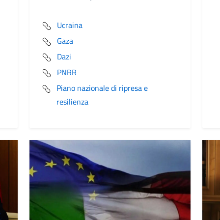
Ucraina
Gaza
Dazi
PNRR
Piano nazionale di ripresa e
resilienza