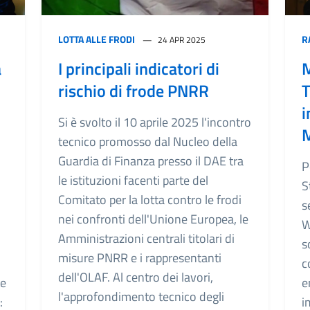
LOTTA ALLE FRODI
R
24 APR 2025
a
I principali indicatori di
M
rischio di frode PNRR
T
i
Si è svolto il 10 aprile 2025 l'incontro
M
tecnico promosso dal Nucleo della
Guardia di Finanza presso il DAE tra
P
le istituzioni facenti parte del
S
Comitato per la lotta contro le frodi
s
nei confronti dell'Unione Europea, le
W
Amministrazioni centrali titolari di
s
misure PNRR e i rappresentanti
i
c
dell'OLAF. Al centro dei lavori,
te
e
l'approfondimento tecnico degli
:
i