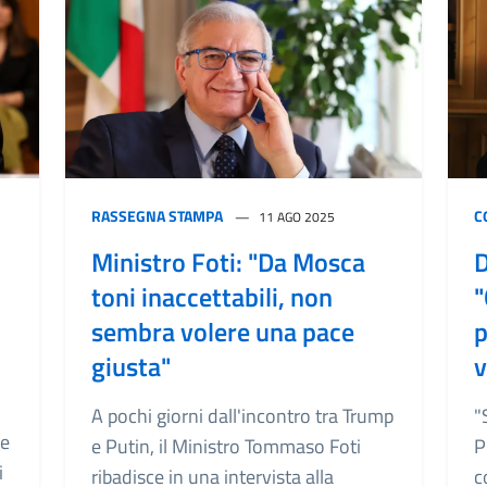
RASSEGNA STAMPA
C
11 AGO 2025
Ministro Foti: "Da Mosca
D
toni inaccettabili, non
"
sembra volere una pace
p
giusta"
v
A pochi giorni dall'incontro tra Trump
"
ue
e Putin, il Ministro Tommaso Foti
P
i
ribadisce in una intervista alla
c