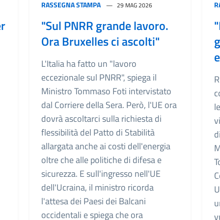
RASSEGNA STAMPA
R
29 MAG 2026
er
"Sul PNRR grande lavoro.
"
Ora Bruxelles ci ascolti"
g
e
L'Italia ha fatto un "lavoro
eccezionale sul PNRR", spiega il
R
Ministro Tommaso Foti intervistato
c
dal Corriere della Sera. Però, l'UE ora
l
dovrà ascoltarci sulla richiesta di
v
flessibilità del Patto di Stabilità
d
allargata anche ai costi dell'energia
M
oltre che alle politiche di difesa e
T
sicurezza. E sull'ingresso nell'UE
C
dell'Ucraina, il ministro ricorda
U
l'attesa dei Paesi dei Balcani
u
occidentali e spiega che ora
v