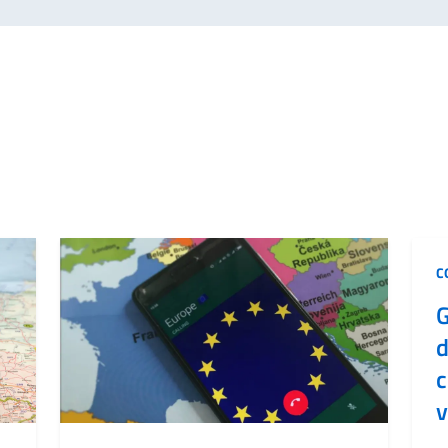
C
G
d
c
v