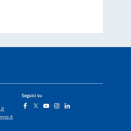
Seguici su
Facebook
Twitter
YouTube
Instagram
Linkedin
it
rno.it