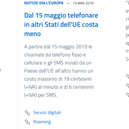
"
NOTIZIE DALL'EUROPA
13 MAG 2019
a
Dal 15 maggio telefonare
c
in altri Stati dell'UE costa
g
meno
p
s
A partire dal 15 maggio 2019 le
m
chiamate da telefono fisso e
S
cellulare o gli SMS inviati da un
e
Paese dell'UE all'altro hanno un
costo massimo di 19 centesimi
(+IVA) al minuto e di 6 centesimi
(+IVA) per SMS.
Servizi digitali
Roaming