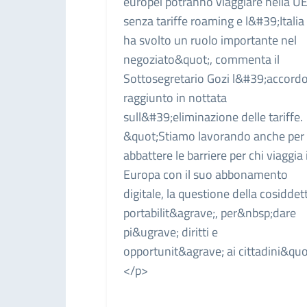
europei potranno viaggiare nella U
senza tariffe roaming e l&#39;Italia
ha svolto un ruolo importante nel
negoziato&quot;, commenta il
Sottosegretario Gozi l&#39;accord
raggiunto in nottata
sull&#39;eliminazione delle tariffe.
&quot;Stiamo lavorando anche per
abbattere le barriere per chi viaggia 
Europa con il suo abbonamento
digitale, la questione della cosiddet
portabilit&agrave;, per&nbsp;dare
pi&ugrave; diritti e
opportunit&agrave; ai cittadini&quo
</p>