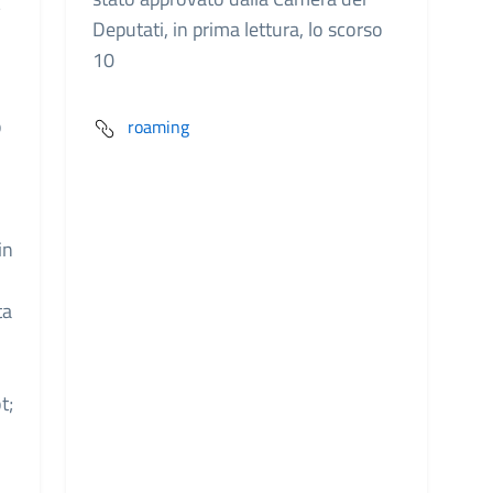
E
Deputati, in prima lettura, lo scorso
10
o
roaming
in
ta
t;