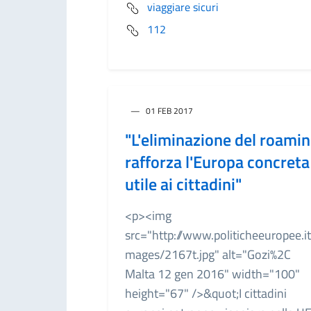
viaggiare sicuri
112
01 FEB 2017
"L'eliminazione del roami
rafforza l'Europa concreta
utile ai cittadini"
<p><img
src="http://www.politicheeuropee.it
mages/2167t.jpg" alt="Gozi%2C
Malta 12 gen 2016" width="100"
height="67" />&quot;I cittadini