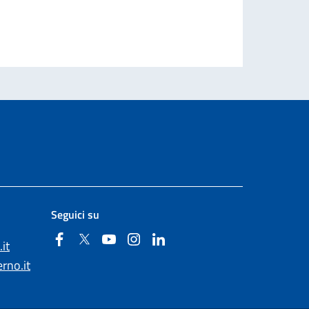
Seguici su
Facebook
Twitter
YouTube
Instagram
Linkedin
it
rno.it