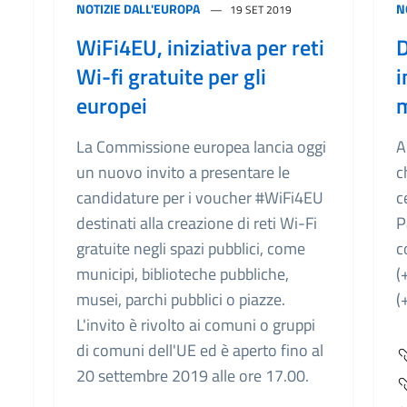
NOTIZIE DALL'EUROPA
N
19 SET 2019
WiFi4EU, iniziativa per reti
D
Wi-fi gratuite per gli
i
europei
La Commissione europea lancia oggi
A
un nuovo invito a presentare le
c
candidature per i voucher #WiFi4EU
c
destinati alla creazione di reti Wi-Fi
P
gratuite negli spazi pubblici, come
c
municipi, biblioteche pubbliche,
(
musei, parchi pubblici o piazze.
(
L'invito è rivolto ai comuni o gruppi
di comuni dell'UE ed è aperto fino al
20 settembre 2019 alle ore 17.00.