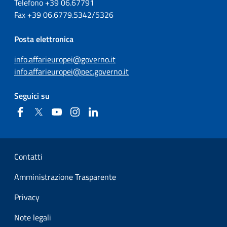
Telefono +39
06.67791
Fax
+39
06.6779.5342/5326
Posta elettronica
info.affarieuropei@governo.it
info.affarieuropei@pec.governo.it
Seguici su
Facebook
Twitter
YouTube
Instagram
Linkedin
Sezione Link Utili
Contatti
Amministrazione Trasparente
Privacy
Note legali