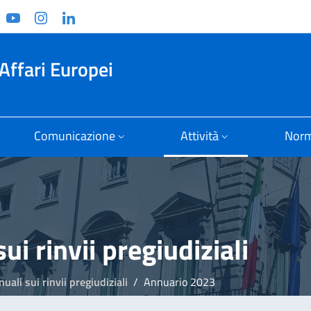
ook
witter
YouTube
Instagram
Linkedin
Affari Europei
Comunicazione
Attività
Norm
ui rinvii pregiudiziali
uali sui rinvii pregiudiziali
Annuario 2023