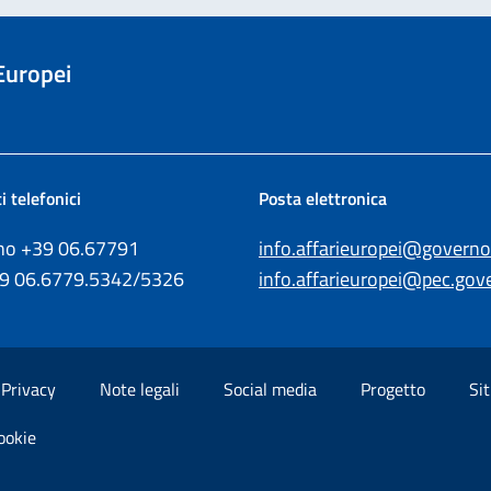
 Europei
i telefonici
Posta elettronica
ono +39
06.67791
info.affarieuropei@governo.
39
06.6779.5342/5326
info.affarieuropei@pec.gove
Privacy
Note legali
Social media
Progetto
Sit
ookie