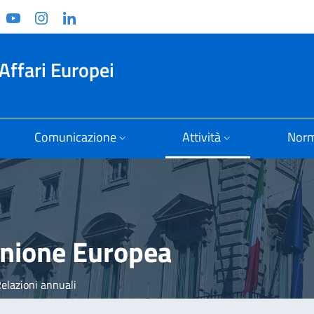
ook
witter
YouTube
Instagram
Linkedin
Affari Europei
Comunicazione
Attività
Norm
'Unione Europea
elazioni annuali