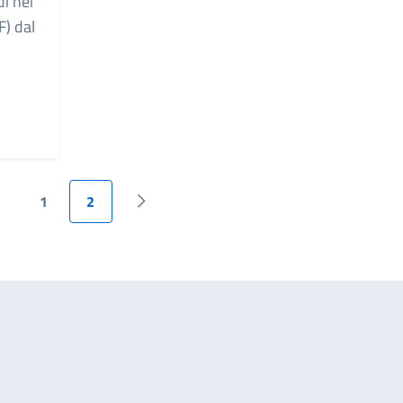
di nei
F) dal
1
2
agina precedente
Pagina successiva