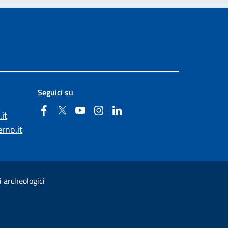
Seguici su
Facebook
Twitter
YouTube
Instagram
Linkedin
it
rno.it
i archeologici