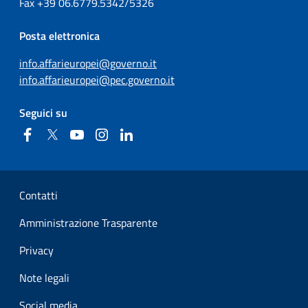
Fax
+39
06.6779.5342/5326
Posta elettronica
info.affarieuropei@governo.it
info.affarieuropei@pec.governo.it
Seguici su
Facebook
Twitter
YouTube
Instagram
Linkedin
Sezione Link Utili
Contatti
Amministrazione Trasparente
Privacy
Note legali
Social media