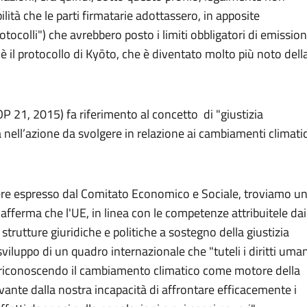
lità che le parti firmatarie adottassero, in apposite
otocolli") che avrebbero posto i limiti obbligatori di emission
, è il protocollo di Kyōto, che è diventato molto più noto dell
P 21, 2015) fa riferimento al concetto di "giustizia
 nell’azione da svolgere in relazione ai cambiamenti climatic
arere espresso dal Comitato Economico e Sociale, troviamo u
e
afferma che l'UE, in linea con le competenze attribuitele dai
 strutture giuridiche e politiche a sostegno della giustizia
viluppo di un quadro internazionale che "tuteli i diritti uman
a, riconoscendo il cambiamento climatico come motore della
ivante dalla nostra incapacità di affrontare efficacemente i