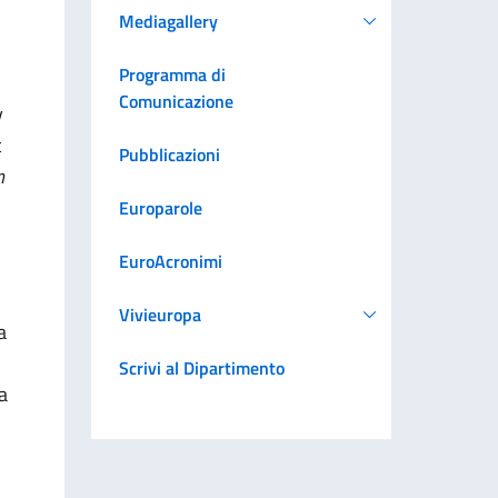
Mediagallery
Programma di
Comunicazione
y
t
Pubblicazioni
n
Europarole
EuroAcronimi
Vivieuropa
a
Scrivi al Dipartimento
a