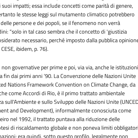
 suoi impatti; essa include concetti come parità di genere,
. Pertanto le stesse leggi sul mutamento climatico potrebbero
i delle persone e dei popoli, se il fenomeno non verrà
i: “solo in tal caso sembra che il concetto di 'giustizia
nsiderato necessario, perché imposto dalla pubblica opinion
. CESE, ibidem, p. 76).
i non governative per prime e poi, via via, anche le istituzion
fin dai primi anni ‘90. La Convenzione delle Nazioni Unite
United Nations Framework Convention on Climate Change, da
he come Accordi di Rio, è il primo trattato ambientale
a sull'Ambiente e sullo Sviluppo delle Nazioni Unite (UNCED
ment and Development), informalmente conosciuta come
iro nel 1992, il trattato puntava alla riduzione delle
potesi di riscaldamento globale e non poneva limiti obbligator
 nazioni; era quindi, sotto questo profilo, legalmente non