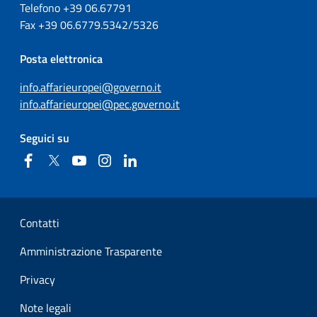
Telefono +39
06.67791
Fax
+39
06.6779.5342/5326
Posta elettronica
info.affarieuropei@governo.it
info.affarieuropei@pec.governo.it
Seguici su
Facebook
Twitter
YouTube
Instagram
Linkedin
Sezione Link Utili
Contatti
Amministrazione Trasparente
Privacy
Note legali