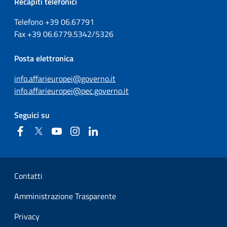
Recapiti telefonici
Telefono +39
06.67791
Fax
+39
06.6779.5342/5326
Posta elettronica
info.affarieuropei@governo.it
info.affarieuropei@pec.governo.it
Seguici su
Facebook
Twitter
YouTube
Instagram
Linkedin
Sezione Link Utili
Contatti
Amministrazione Trasparente
Privacy