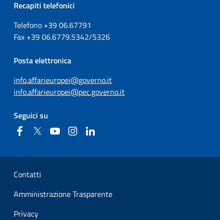
Recapiti telefonici
Telefono +39
06.67791
Fax
+39
06.6779.5342/5326
Posta elettronica
info.affarieuropei@governo.it
info.affarieuropei@pec.governo.it
Seguici su
Facebook
Twitter
YouTube
Instagram
Linkedin
Sezione Link Utili
Contatti
Amministrazione Trasparente
Privacy